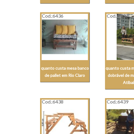
Cod.:
6436
Cod.:
6437
quanto custa mesa banco
quanto custa 
de pallet em Rio Claro
dobrável de m
Atiba
Cod.:
6438
Cod.:
6439