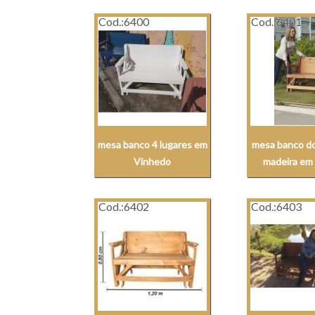
Cod.:
6400
Cod.:
6401
mesa banco 4 lugares em
mesa banco do
Vinhedo
madeira em 
Cod.:
6402
Cod.:
6403