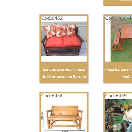
Cod.:
6452
Cod.:
6453
bancos que viram mesa
mesa banco em
de churrasco em Barueri
Emb
Cod.:
6454
Cod.:
6455