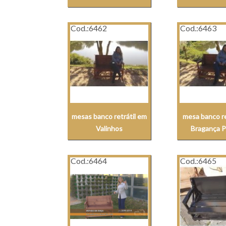
Cod.:
6462
Cod.:
6463
mesas banco retrátil em
mesa banco re
Valinhos
Bragança P
Cod.:
6464
Cod.:
6465