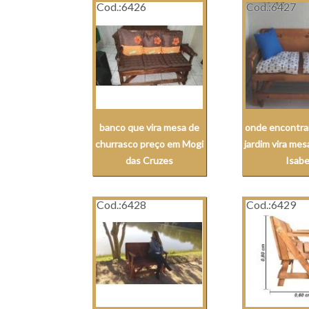
Cod.:
6426
Cod.:
6427
banco que vira mesa de
onde encontra
churrasco preço em Mogi
jardim vira me
das Cruzes
Isabe
Cod.:
6428
Cod.:
6429