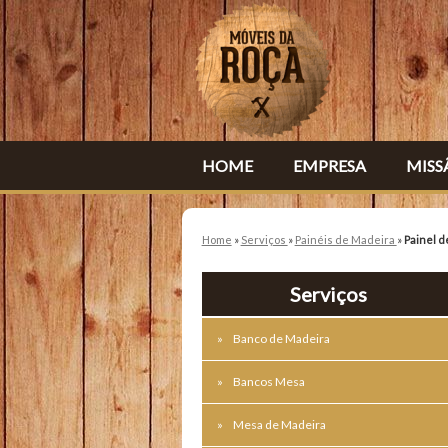
HOME
EMPRESA
MISS
Home
»
Serviços
»
Painéis de Madeira
»
Painel d
Serviços
Banco de Madeira
Bancos Mesa
Mesa de Madeira