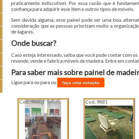
praticamente indiscutível. Por essa razão que é fundamen
confiança para adquirir esse item e outros tipos de móveis.
Sem dúvida alguma, esse painel pode ser uma boa alternat
consideração que as pessoas priorizam muito a organização
de lugares.
Onde buscar?
Caso esteja interessado, saiba que você pode contar com os
revende, vende e fabrica móveis de madeira. Entre em contat
Para saber mais sobre painel de madei
Ligue para
ou para
ou
faça uma cotação
Cod.:
9880
Cod.:
9881