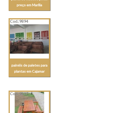
preço em Marília
Cod.:
9894
painéis de paletes para
plantas em Cajamar
Cod.:
9897