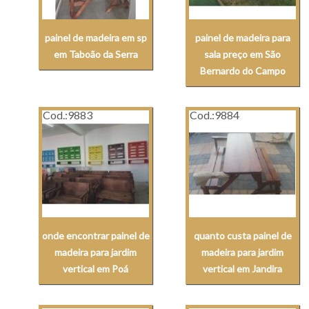
painel de madeira em sp
painel de madeira para
em Taboão da Serra
sala preço em São
Bernardo do Campo
Cod.:
9883
Cod.:
9884
onde encontrar painel de
quanto custa painel de
madeira para jardim
madeira para jardim
vertical em Poá
vertical em Jandira