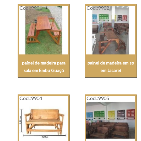
Cod.:
9901
Cod.:
9902
painel de madeira para
painel de madeira em sp
sala em Embu Guaçú
em Jacareí
Cod.:
9904
Cod.:
9905