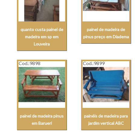
quanto custa painel de
painel de madeira de
madeira em sp em
pinus preço em Diadema
Louveira
Cod.:
9898
Cod.:
9899
painel de madeira pinus
painéis de madeira para
em Barueri
jardim vertical ABC