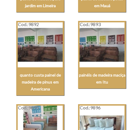
jardim em Limeira
em Mauá
Cod.:
9892
Cod.:
9893
quanto custa painel de
painéis de madeira maciça
madeira de pinus em
em Itu
Americana
Cod.:
9895
Cod.:
9896