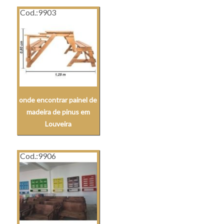
Cod.:
9903
onde encontrar painel de
madeira de pinus em
Louveira
Cod.:
9906