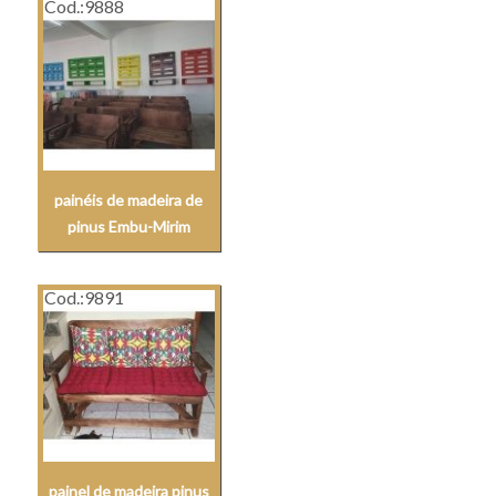
Cod.:
9888
painéis de madeira de
pinus Embu-Mirim
Cod.:
9891
painel de madeira pinus