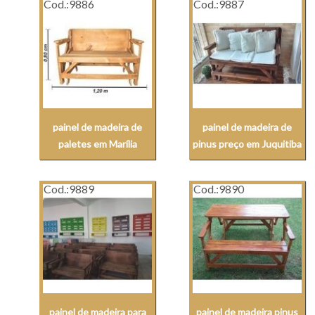
Cod.:
9886
Cod.:
9887
painel de madeira de
painel de madeira de
paletes em Marília
pinus preço em Juquitiba
Cod.:
9889
Cod.:
9890
painel de madeira para
painel de madeira pinus