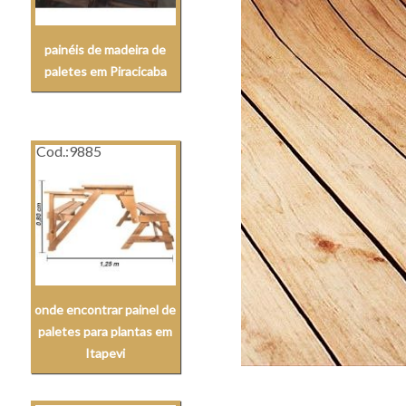
painéis de madeira de
paletes em Piracicaba
Cod.:
9885
onde encontrar painel de
paletes para plantas em
Itapevi