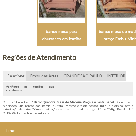
banco mesa para
banco mesa de mad
churrasco em Itatiba
preço Embu-Miri
Regiões de Atendimento
Selecione:
Embu das Artes
GRANDE SÃO PAULO
INTERIOR
Verifique as regiões que
atendemos
O conteúdo do texto "
Banco Que Vira Mesa de Madeira Preço em Santa Isabel
" é de direito
reservado. Sua reprodução, parcial ou total, mesmo citando nossos links, é proibida sem a
autorização do autor. Crime de violação de direito autoral – artigo 184 do Código Penal –
Lei
9610/98 - Lei de direitos autorais
.
Home