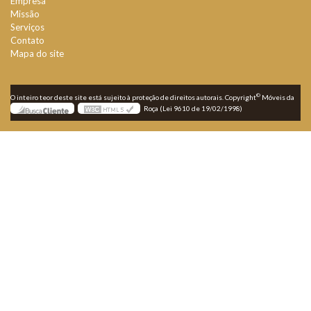
Empresa
Missão
Serviços
Contato
Mapa do site
©
O inteiro teor deste site está sujeito à proteção de direitos autorais. Copyright
Móveis da
Roça (Lei 9610 de 19/02/1998)