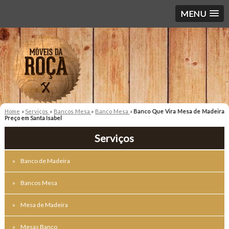
MENU
Home
»
Serviços
»
Bancos Mesa
»
Banco Mesa
»
Banco Que Vira Mesa de Madeira
Preço em Santa Isabel
Serviços
Banco de Madeira
Bancos Mesa
Mesa de Madeira
Mesas Banco