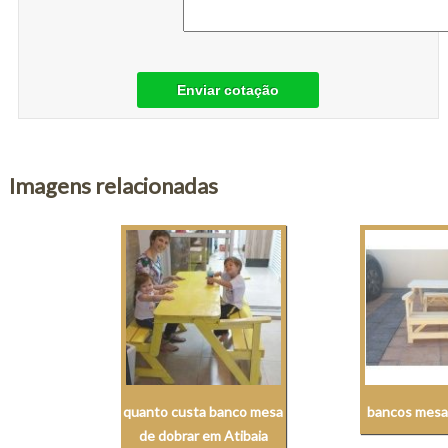
Enviar cotação
Imagens relacionadas
quanto custa banco mesa
bancos mesa
de dobrar em Atibaia