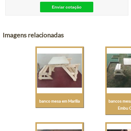
Enviar cotação
Imagens relacionadas
banco mesa em Marília
bancos mes
Embu 