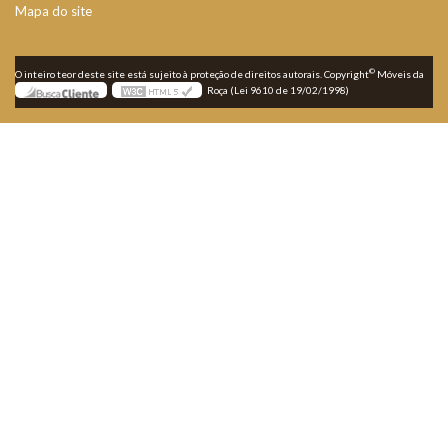
Mapa do site
©
O inteiro teor deste site está sujeito à proteção de direitos autorais. Copyright
Móveis da
Roça (Lei 9610 de 19/02/1998)