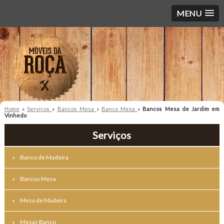
MENU
Home
»
Serviços
»
Bancos Mesa
»
Banco Mesa
»
Bancos Mesa de Jardim em
Vinhedo
Serviços
Banco de Madeira
Bancos Mesa
Mesa de Madeira
Mesas Banco