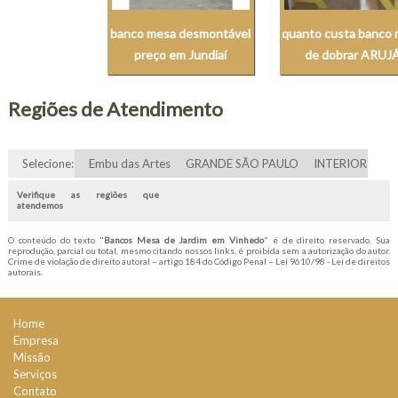
banco mesa desmontável
quanto custa banco
preço em Jundiaí
de dobrar ARUJ
Regiões de Atendimento
Selecione:
Embu das Artes
GRANDE SÃO PAULO
INTERIOR
Verifique as regiões que
atendemos
O conteúdo do texto "
Bancos Mesa de Jardim em Vinhedo
" é de direito reservado. Sua
reprodução, parcial ou total, mesmo citando nossos links, é proibida sem a autorização do autor.
Crime de violação de direito autoral – artigo 184 do Código Penal –
Lei 9610/98 - Lei de direitos
autorais
.
Home
Empresa
Missão
Serviços
Contato