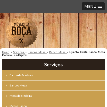
MENU
Home
»
Serviços
»
Bancos Mesa
»
Banco Mesa
»
Quanto Custa Banco Mesa
Dobrável em Itapevi
Serviços
Banco de Madeira
Bancos Mesa
Mesa de Madeira
Mesas Banco