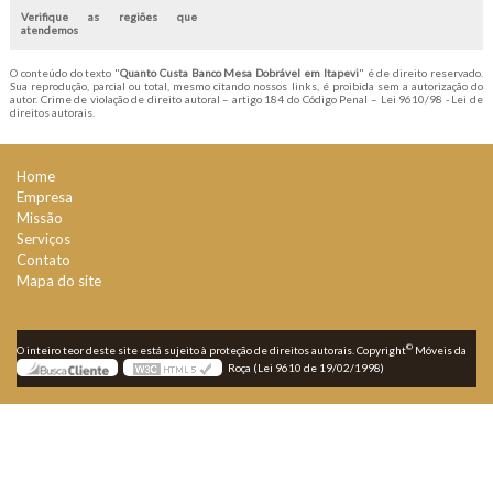
Verifique as regiões que
atendemos
O conteúdo do texto "
Quanto Custa Banco Mesa Dobrável em Itapevi
" é de direito reservado.
Sua reprodução, parcial ou total, mesmo citando nossos links, é proibida sem a autorização do
autor. Crime de violação de direito autoral – artigo 184 do Código Penal –
Lei 9610/98 - Lei de
direitos autorais
.
Home
Empresa
Missão
Serviços
Contato
Mapa do site
©
O inteiro teor deste site está sujeito à proteção de direitos autorais. Copyright
Móveis da
Roça (Lei 9610 de 19/02/1998)