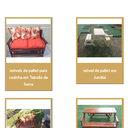
móveis de pallet para
móvel de pallet em
cozinha em Taboão da
Jundiaí
Serra