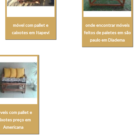
móvel com pallet e
onde encontrar móveis
caixotes em Itapevi
feitos de paletes em são
paulo em Diadema
veis com pallet e
ixotes preço em
Americana