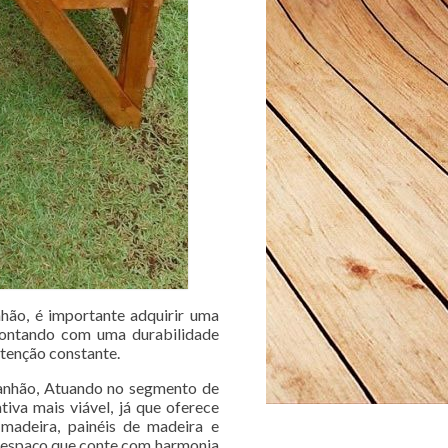
hão, é importante adquirir uma
 contando com uma durabilidade
tenção constante.
ranhão, Atuando no segmento de
iva mais viável, já que oferece
madeira, painéis de madeira e
m espaço que conte com harmonia