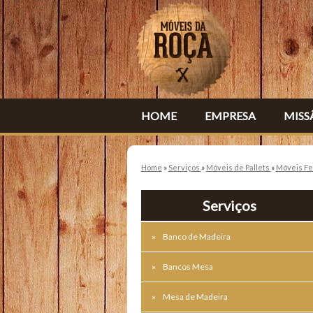
HOME
EMPRESA
MISS
Home
»
Serviços
»
Móveis de Pallets
»
Móveis Fe
Serviços
Banco de Madeira
Bancos Mesa
Mesa de Madeira