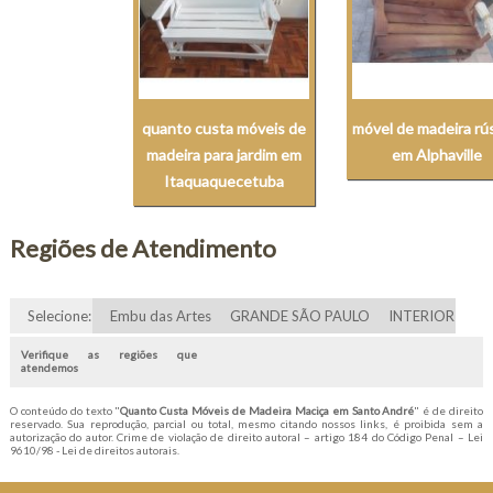
quanto custa móveis de
móvel de madeira rú
madeira para jardim em
em Alphaville
Itaquaquecetuba
Regiões de Atendimento
Selecione:
Embu das Artes
GRANDE SÃO PAULO
INTERIOR
Verifique as regiões que
atendemos
O conteúdo do texto "
Quanto Custa Móveis de Madeira Maciça em Santo André
" é de direito
reservado. Sua reprodução, parcial ou total, mesmo citando nossos links, é proibida sem a
autorização do autor. Crime de violação de direito autoral – artigo 184 do Código Penal –
Lei
9610/98 - Lei de direitos autorais
.