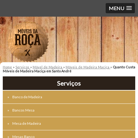
MENU
Home
»
Serviços
»
Móvel de Madeira
»
Móveis de Madeira Maciça
»
Quanto Custa
Móveis de Madeira Maciça em Santo André
Serviços
Banco de Madeira
Bancos Mesa
Mesa de Madeira
Mesas Banco