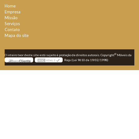
Home
Empresa
Missão
Serviços
Contato
Mapa do site
©
O inteiro teor deste site está sujeito à proteção de direitos autorais. Copyright
Móveis da
Roça (Lei 9610 de 19/02/1998)