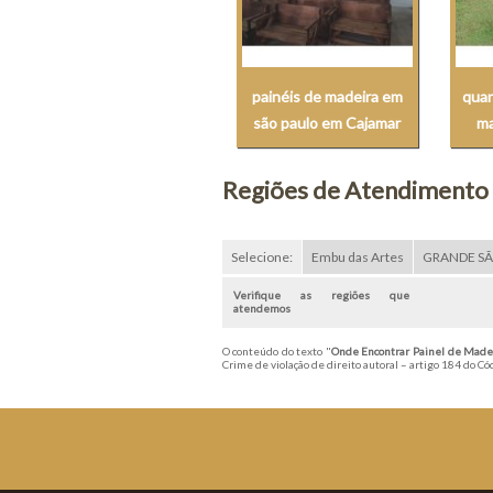
painéis de madeira em
quan
são paulo em Cajamar
ma
Regiões de Atendimento
Selecione:
Embu das Artes
GRANDE S
Verifique as regiões que
atendemos
O conteúdo do texto "
Onde Encontrar Painel de Made
Crime de violação de direito autoral – artigo 184 do C