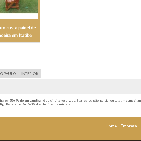
to custa painel de
deira em Itatiba
ÃO PAULO
INTERIOR
ira em São Paulo em Jandira
" é de direito reservado. Sua reprodução, parcial ou total, mesmo citan
ódigo Penal –
Lei 9610/98 - Lei de direitos autorais
.
Home
Empresa