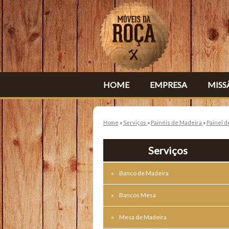
HOME
EMPRESA
MISS
Home
»
Serviços
»
Painéis de Madeira
»
Painel d
Serviços
Banco de Madeira
Bancos Mesa
Mesa de Madeira