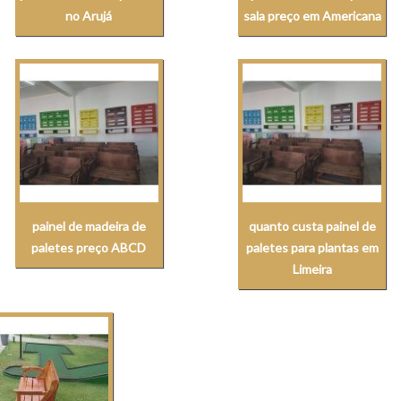
no Arujá
sala preço em Americana
painel de madeira de
quanto custa painel de
paletes preço ABCD
paletes para plantas em
Limeira