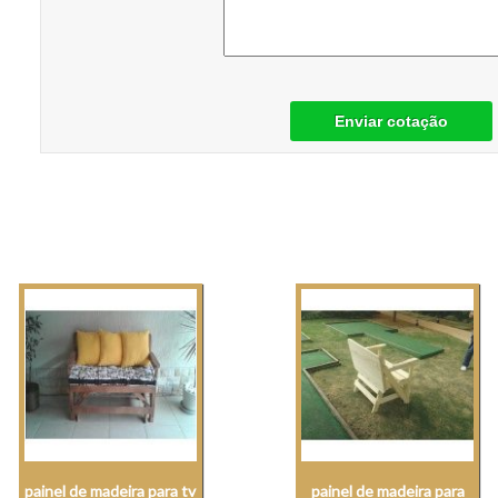
Enviar cotação
painel de madeira para tv
painel de madeira para