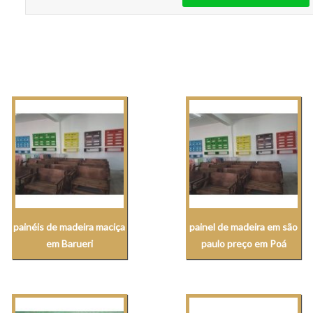
painéis de madeira maciça
painel de madeira em são
em Barueri
paulo preço em Poá