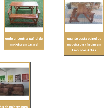
onde encontrar painel de
quanto custa painel de
madeira em Jacareí
madeira para jardim em
Embu das Artes
éis de paletes para