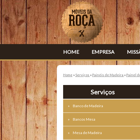
HOME
EMPRESA
MISS
Home
»
Serviços
»
Painéis de Madeira
»
Painel d
Serviços
Banco de Madeira
Bancos Mesa
Mesa de Madeira