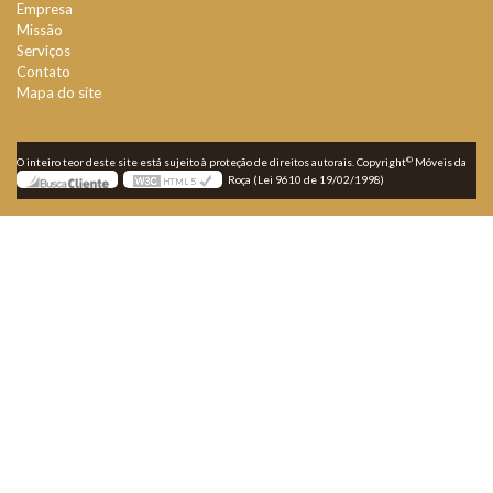
Empresa
Missão
Serviços
Contato
Mapa do site
©
O inteiro teor deste site está sujeito à proteção de direitos autorais. Copyright
Móveis da
Roça (Lei 9610 de 19/02/1998)