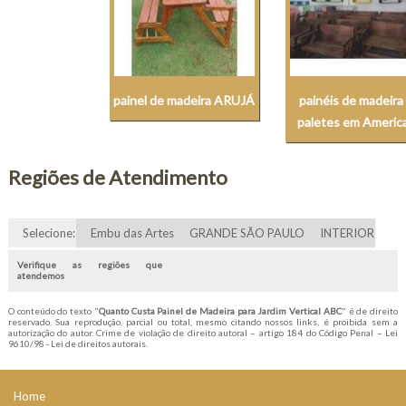
painel de madeira ARUJÁ
painéis de madeira
paletes em Americ
Regiões de Atendimento
Selecione:
Embu das Artes
GRANDE SÃO PAULO
INTERIOR
Verifique as regiões que
atendemos
O conteúdo do texto "
Quanto Custa Painel de Madeira para Jardim Vertical ABC
" é de direito
reservado. Sua reprodução, parcial ou total, mesmo citando nossos links, é proibida sem a
autorização do autor. Crime de violação de direito autoral – artigo 184 do Código Penal –
Lei
9610/98 - Lei de direitos autorais
.
Home