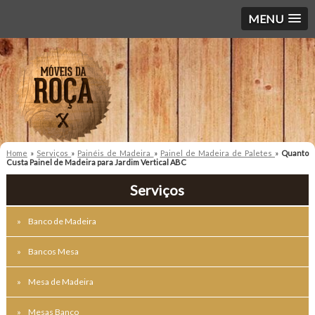
MENU
Home
»
Serviços
»
Painéis de Madeira
»
Painel de Madeira de Paletes
»
Quanto
Custa Painel de Madeira para Jardim Vertical ABC
Serviços
Banco de Madeira
Bancos Mesa
Mesa de Madeira
Mesas Banco