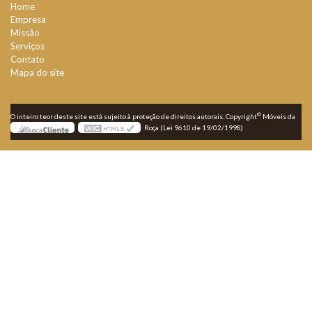
Home
Empresa
Missão
Serviços
Contato
Mapa do site
©
O inteiro teor deste site está sujeito à proteção de direitos autorais. Copyright
Móveis da
Roça (Lei 9610 de 19/02/1998)