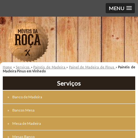
MENU
Home
»
Serviços
»
Painéis de Madeira
»
Painel de Madeira de Pinus
»
Painéis de
Madeira Pinus em Vinhedo
Serviços
Banco de Madeira
Bancos Mesa
Mesa de Madeira
Mesas Banco