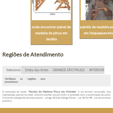
onde encontrar painel de
painéis de madeira pa
madeira de pinus em
em Itaquaquecet
Jandira
Regiões de Atendimento
Selecione:
Embu das Artes
GRANDE SÃO PAULO
INTERIOR
Verifique as regiões que
atendemos
O conteúdo do texto "
Painéis de Madeira Pinus em Vinhedo
" é de direito reservado. Sua
reprodução, parcial ou total, mesmo citando nossos links, é proibida sem a autorização do autor.
Crime de violação de direito autoral – artigo 184 do Código Penal –
Lei 9610/98 - Lei de direitos
autorais
.