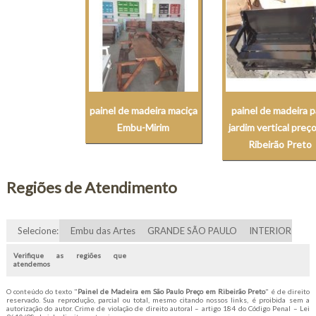
painel de madeira maciça
painel de madeira p
Embu-Mirim
jardim vertical preç
Ribeirão Preto
Regiões de Atendimento
Selecione:
Embu das Artes
GRANDE SÃO PAULO
INTERIOR
Verifique as regiões que
atendemos
O conteúdo do texto "
Painel de Madeira em São Paulo Preço em Ribeirão Preto
" é de direito
reservado. Sua reprodução, parcial ou total, mesmo citando nossos links, é proibida sem a
autorização do autor. Crime de violação de direito autoral – artigo 184 do Código Penal –
Lei