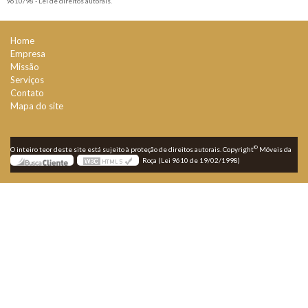
9610/98 - Lei de direitos autorais
.
Home
Empresa
Missão
Serviços
Contato
Mapa do site
©
O inteiro teor deste site está sujeito à proteção de direitos autorais. Copyright
Móveis da
Roça (Lei 9610 de 19/02/1998)