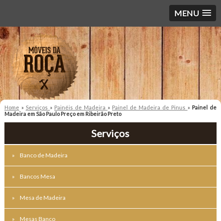
MENU
Home
»
Serviços
»
Painéis de Madeira
»
Painel de Madeira de Pinus
»
Painel de
Madeira em São Paulo Preço em Ribeirão Preto
Serviços
Banco de Madeira
Bancos Mesa
Mesa de Madeira
Mesas Banco