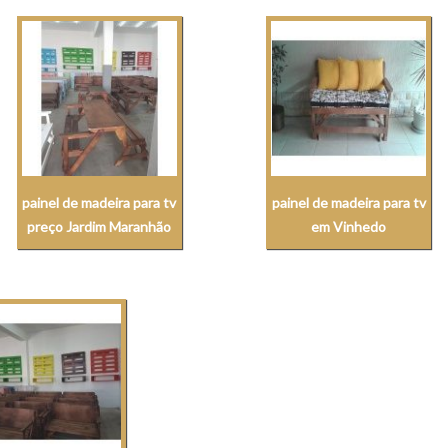
painel de madeira para tv
painel de madeira para tv
preço Jardim Maranhão
em Vinhedo