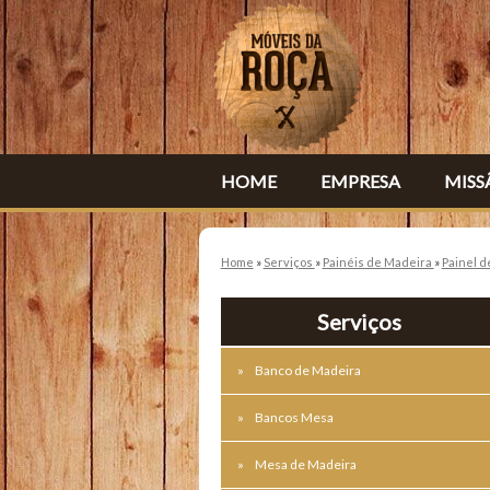
HOME
EMPRESA
MISS
Home
»
Serviços
»
Painéis de Madeira
»
Painel d
Serviços
Banco de Madeira
Bancos Mesa
Mesa de Madeira