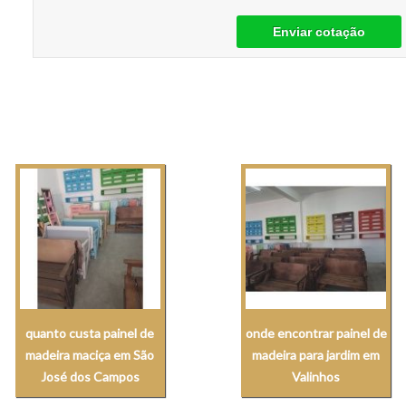
Enviar cotação
quanto custa painel de
onde encontrar painel de
madeira maciça em São
madeira para jardim em
José dos Campos
Valinhos