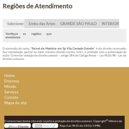
Regiões de Atendimento
Selecione:
Embu das Artes
GRANDE SÃO PAULO
INTERIOR
Verifique as regiões que
atendemos
O conteúdo do texto "
Painel de Madeira em Sp Vila Cercado Grande
" é de direito reservado.
Sua reprodução, parcial ou total, mesmo citando nossos links, é proibida sem a autorização do
autor. Crime de violação de direito autoral – artigo 184 do Código Penal –
Lei 9610/98 - Lei de
direitos autorais
.
Home
Empresa
Missão
Serviços
Contato
Mapa do site
©
O inteiro teor deste site está sujeito à proteção de direitos autorais. Copyright
Móveis da
Roça (Lei 9610 de 19/02/1998)