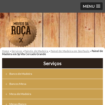
MENU
Home
»
Serviços
»
Painéis de Madeira
»
Painel de Madeira em São Paulo
»
Painel de
Madeira em Sp Vila Cercado Grande
Serviços
Banco de Madeira
Bancos Mesa
Mesa de Madeira
Mesas Banco