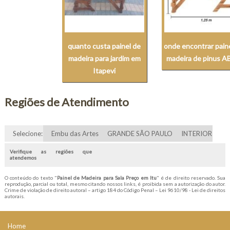
quanto custa painel de
onde encontrar pain
madeira para jardim em
madeira de pinus 
Itapevi
Regiões de Atendimento
Selecione:
Embu das Artes
GRANDE SÃO PAULO
INTERIOR
Verifique as regiões que
atendemos
O conteúdo do texto "
Painel de Madeira para Sala Preço em Itu
" é de direito reservado. Sua
reprodução, parcial ou total, mesmo citando nossos links, é proibida sem a autorização do autor.
Crime de violação de direito autoral – artigo 184 do Código Penal –
Lei 9610/98 - Lei de direitos
autorais
.
Home