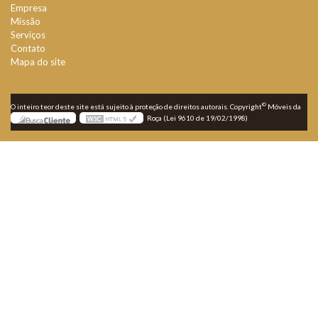
Empresa
Missão
Serviços
Contato
Mapa do site
©
O inteiro teor deste site está sujeito à proteção de direitos autorais. Copyright
Móveis da
Roça (Lei 9610 de 19/02/1998)