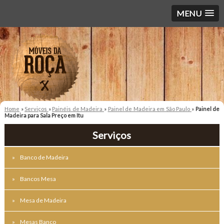
MENU
Home
»
Serviços
»
Painéis de Madeira
»
Painel de Madeira em São Paulo
»
Painel de
Madeira para Sala Preço em Itu
Serviços
Banco de Madeira
Bancos Mesa
Mesa de Madeira
Mesas Banco