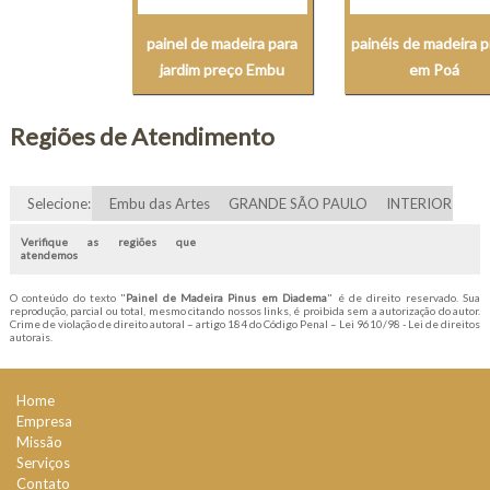
painel de madeira para
painéis de madeira 
jardim preço Embu
em Poá
Regiões de Atendimento
Selecione:
Embu das Artes
GRANDE SÃO PAULO
INTERIOR
Verifique as regiões que
atendemos
O conteúdo do texto "
Painel de Madeira Pinus em Diadema
" é de direito reservado. Sua
reprodução, parcial ou total, mesmo citando nossos links, é proibida sem a autorização do autor.
Crime de violação de direito autoral – artigo 184 do Código Penal –
Lei 9610/98 - Lei de direitos
autorais
.
Home
Empresa
Missão
Serviços
Contato