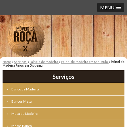
MENU
Home
»
Serviços
»
Painéis de Madeira
»
Painel de Madeira em São Paulo
»
Painel de
Madeira Pinus em Diadema
Serviços
Banco de Madeira
Bancos Mesa
Mesa de Madeira
Mesas Banco