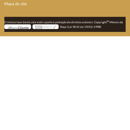
Mapa do site
©
O inteiro teor deste site está sujeito à proteção de direitos autorais. Copyright
Móveis da
Roça (Lei 9610 de 19/02/1998)