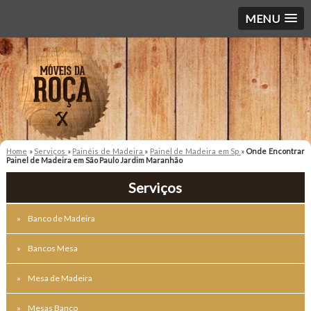
MENU
Home
»
Serviços
»
Painéis de Madeira
»
Painel de Madeira em Sp
»
Onde Encontrar
Painel de Madeira em São Paulo Jardim Maranhão
Serviços
Banco de Madeira
Bancos Mesa
Mesa de Madeira
Mesas Banco