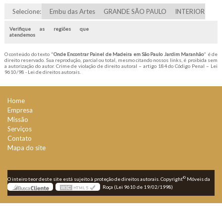
Selecione:
Embu das Artes
GRANDE SÃO PAULO
INTERIOR
Verifique as regiões que
atendemos
O conteúdo do texto "
Onde Encontrar Painel de Madeira em São Paulo Jardim Maranhão
" é de
direito reservado. Sua reprodução, parcial ou total, mesmo citando nossos links, é proibida sem
a autorização do autor. Crime de violação de direito autoral – artigo 184 do Código Penal –
Lei
9610/98 - Lei de direitos autorais
.
Home
Empresa
Missão
Serviços
Contato
Mapa do site
©
O inteiro teor deste site está sujeito à proteção de direitos autorais. Copyright
Móveis da
Roça (Lei 9610 de 19/02/1998)