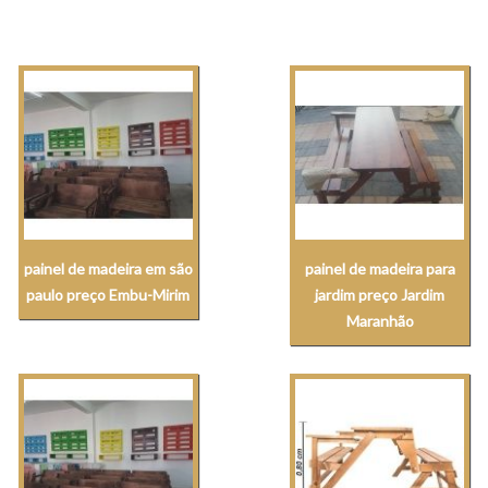
painel de madeira em são
painel de madeira para
paulo preço Embu-Mirim
jardim preço Jardim
Maranhão