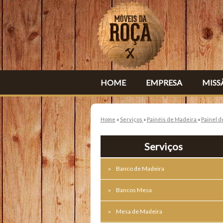
HOME
EMPRESA
MISS
Home
»
Serviços
»
Painéis de Madeira
»
Painel 
Serviços
Banco de Madeira
Bancos Mesa
Mesa de Madeira