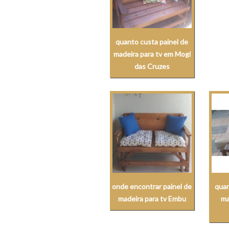
quanto custa painel de
madeira para tv em Mogi
das Cruzes
onde encontrar painel de
quan
madeira para tv Embu
ma