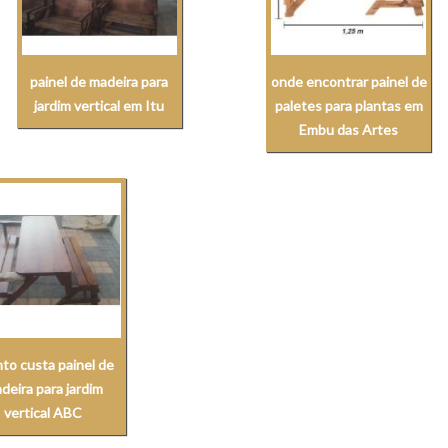
painel de madeira para
onde encontrar painel de
jardim vertical em Itu
paletes para plantas em
Embu das Artes
to custa painel de
deira para jardim
vertical ABC