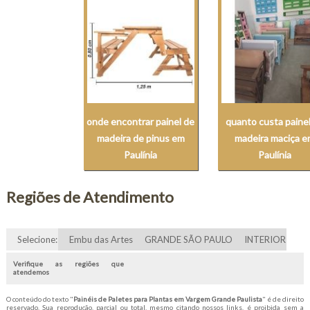
onde encontrar painel de
quanto custa paine
madeira de pinus em
madeira maciça 
Paulínia
Paulínia
Regiões de Atendimento
Selecione:
Embu das Artes
GRANDE SÃO PAULO
INTERIOR
Verifique as regiões que
atendemos
O conteúdo do texto "
Painéis de Paletes para Plantas em Vargem Grande Paulista
" é de direito
reservado. Sua reprodução, parcial ou total, mesmo citando nossos links, é proibida sem a