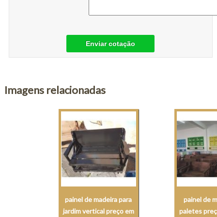
Enviar cotação
Imagens relacionadas
painel de madeira para
painel de 
jardim vertical preço em
paletes pre