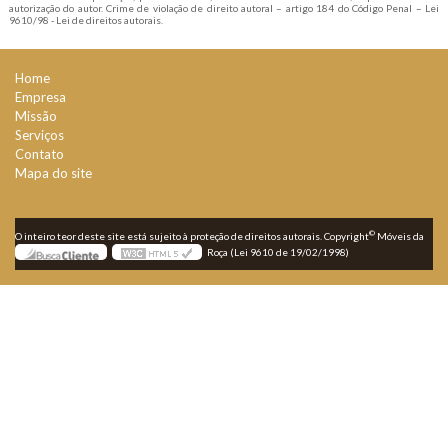
autorização do autor. Crime de violação de direito autoral – artigo 184 do Código Penal –
Lei
9610/98 - Lei de direitos autorais
.
Home
Empresa
Missão
Serviços
Contato
Mapa do site
©
O inteiro teor deste site está sujeito à proteção de direitos autorais. Copyright
Móveis da
Roça (Lei 9610 de 19/02/1998)