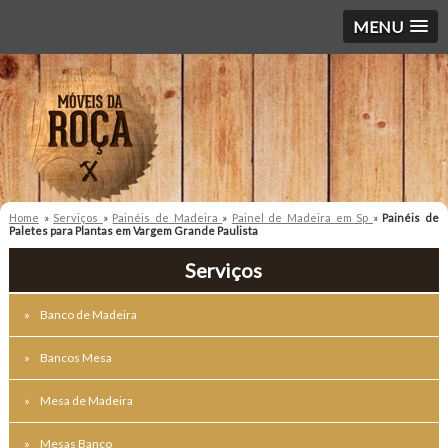
MENU
Home
»
Serviços
»
Painéis de Madeira
»
Painel de Madeira em Sp
»
Painéis de
Paletes para Plantas em Vargem Grande Paulista
Serviços
Banco de Madeira
Bancos Mesa
Mesa de Madeira
Mesas Banco