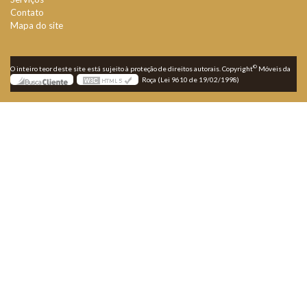
Contato
Mapa do site
©
O inteiro teor deste site está sujeito à proteção de direitos autorais. Copyright
Móveis da
Roça (Lei 9610 de 19/02/1998)