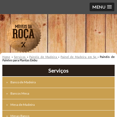
MENU
Home
»
Serviços
»
Painéis de Madeira
»
Painel de Madeira em Sp
»
Painéis de
Paletes para Plantas Embu
Serviços
Banco de Madeira
Bancos Mesa
Mesa de Madeira
Mesas Banco