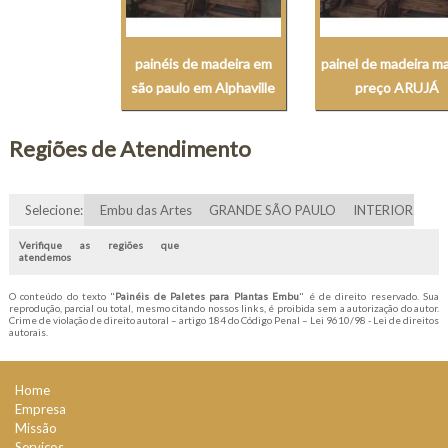
painéis de madeira em
painel de madeira m
são paulo em Alphaville
preço ARUJÁ
Regiões de Atendimento
Selecione:
Embu das Artes
GRANDE SÃO PAULO
INTERIOR
Verifique as regiões que
atendemos
O conteúdo do texto "
Painéis de Paletes para Plantas Embu
" é de direito reservado. Sua
reprodução, parcial ou total, mesmo citando nossos links, é proibida sem a autorização do autor.
Crime de violação de direito autoral – artigo 184 do Código Penal –
Lei 9610/98 - Lei de direitos
autorais
.
Home
Empresa
Missão
Serviços