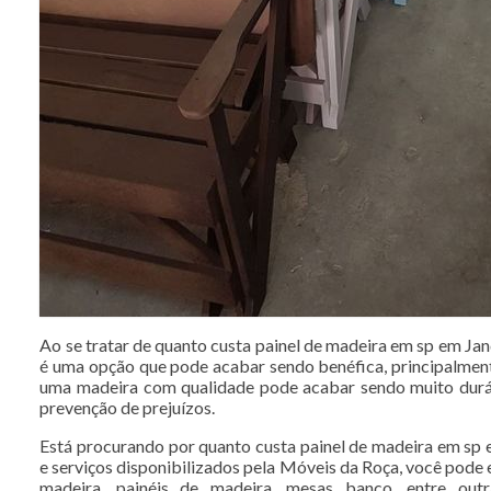
Ao se tratar de quanto custa painel de madeira em sp em Jand
é uma opção que pode acabar sendo benéfica, principalmen
uma madeira com qualidade pode acabar sendo muito durá
prevenção de prejuízos.
Está procurando por quanto custa painel de madeira em sp 
e serviços disponibilizados pela Móveis da Roça, você pode 
madeira, painéis de madeira, mesas banco, entre out