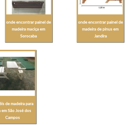
onde encontrar painel de
onde encontrar painel de
madeira maciça em
madeira de pinus em
Sorocaba
Jandira
éis de madeira para
a em São José dos
Campos