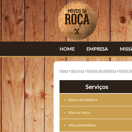
HOME
EMPRESA
MISS
Home
»
Serviços
»
Painéis de Madeira
»
Painel 
Serviços
Banco de Madeira
Bancos Mesa
Mesa de Madeira