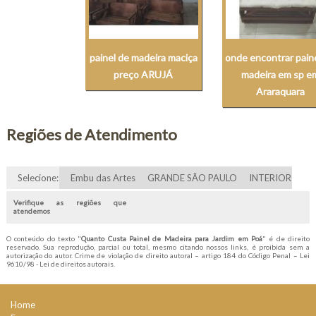
painel de madeira maciça
onde encontrar pain
preço ARUJÁ
madeira em sp e
Araraquara
Regiões de Atendimento
Selecione:
Embu das Artes
GRANDE SÃO PAULO
INTERIOR
Verifique as regiões que
atendemos
O conteúdo do texto "
Quanto Custa Painel de Madeira para Jardim em Poá
" é de direito
reservado. Sua reprodução, parcial ou total, mesmo citando nossos links, é proibida sem a
autorização do autor. Crime de violação de direito autoral – artigo 184 do Código Penal –
Lei
9610/98 - Lei de direitos autorais
.
Home