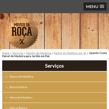
MENU
Home
»
Serviços
»
Painéis de Madeira
»
Painel de Madeira em Sp
»
Quanto Custa
Painel de Madeira para Jardim em Poá
Serviços
Banco de Madeira
Bancos Mesa
Mesa de Madeira
Mesas Banco