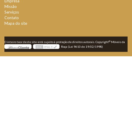
Empresa
Missão
Serviços
Contato
Mapa do site
©
O inteiro teor deste site está sujeito à proteção de direitos autorais. Copyright
Móveis da
Roça (Lei 9610 de 19/02/1998)