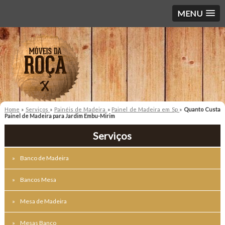
MENU
Home
»
Serviços
»
Painéis de Madeira
»
Painel de Madeira em Sp
»
Quanto Custa
Painel de Madeira para Jardim Embu-Mirim
Serviços
Banco de Madeira
Bancos Mesa
Mesa de Madeira
Mesas Banco