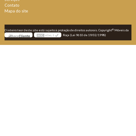
Contato
Mapa do site
©
O inteiro teor deste site está sujeito à proteção de direitos autorais. Copyright
Móveis da
Roça (Lei 9610 de 19/02/1998)