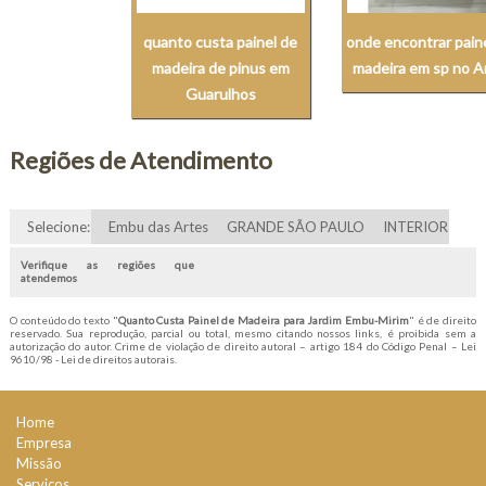
quanto custa painel de
onde encontrar pain
madeira de pinus em
madeira em sp no A
Guarulhos
Regiões de Atendimento
Selecione:
Embu das Artes
GRANDE SÃO PAULO
INTERIOR
Verifique as regiões que
atendemos
O conteúdo do texto "
Quanto Custa Painel de Madeira para Jardim Embu-Mirim
" é de direito
reservado. Sua reprodução, parcial ou total, mesmo citando nossos links, é proibida sem a
autorização do autor. Crime de violação de direito autoral – artigo 184 do Código Penal –
Lei
9610/98 - Lei de direitos autorais
.
Home
Empresa
Missão
Serviços