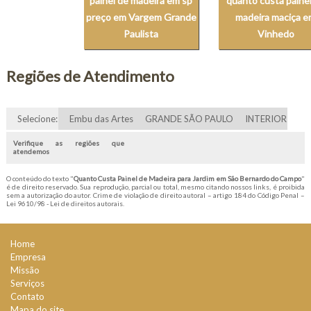
painel de madeira em sp
quanto custa paine
preço em Vargem Grande
madeira maciça 
Paulista
Vinhedo
Regiões de Atendimento
Selecione:
Embu das Artes
GRANDE SÃO PAULO
INTERIOR
Verifique as regiões que
atendemos
O conteúdo do texto "
Quanto Custa Painel de Madeira para Jardim em São Bernardo do Campo
"
é de direito reservado. Sua reprodução, parcial ou total, mesmo citando nossos links, é proibida
sem a autorização do autor. Crime de violação de direito autoral – artigo 184 do Código Penal –
Lei 9610/98 - Lei de direitos autorais
.
Home
Empresa
Missão
Serviços
Contato
Mapa do site