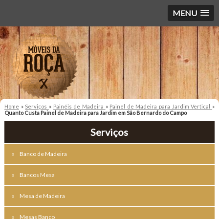
MENU
Home
»
Serviços
»
Painéis de Madeira
»
Painel de Madeira para Jardim Vertical
»
Quanto Custa Painel de Madeira para Jardim em São Bernardo do Campo
Serviços
Banco de Madeira
Bancos Mesa
Mesa de Madeira
Mesas Banco