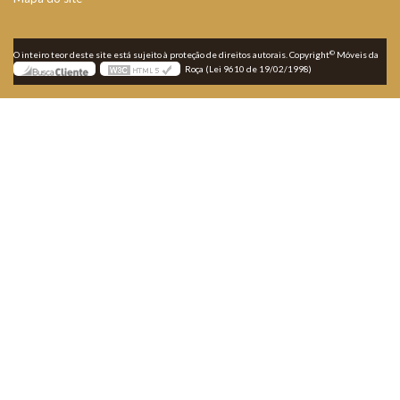
©
O inteiro teor deste site está sujeito à proteção de direitos autorais. Copyright
Móveis da
Roça (Lei 9610 de 19/02/1998)