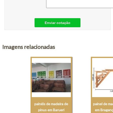
Enviar cotação
Imagens relacionadas
painéis de madeira de
painel de ma
pinus em Barueri
em Braganç