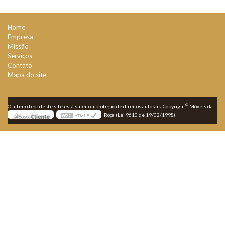
Home
Empresa
Missão
Serviços
Contato
Mapa do site
©
O inteiro teor deste site está sujeito à proteção de direitos autorais. Copyright
Móveis da
Roça (Lei 9610 de 19/02/1998)