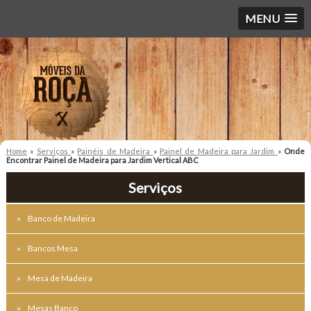
MENU
Home
»
Serviços
»
Painéis de Madeira
»
Painel de Madeira para Jardim
»
Onde
Encontrar Painel de Madeira para Jardim Vertical ABC
Serviços
Banco de Madeira
Bancos Mesa
Mesa de Madeira
Mesas Banco