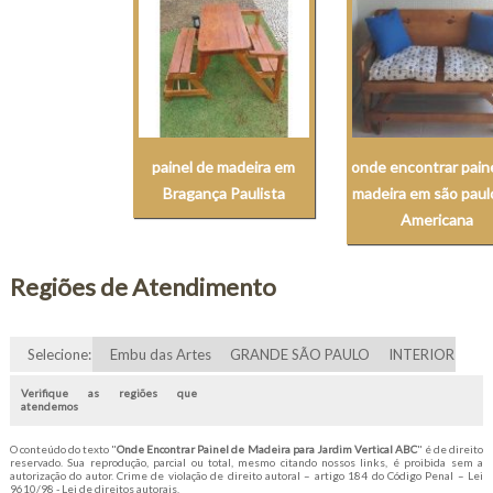
painel de madeira em
onde encontrar pain
Bragança Paulista
madeira em são paul
Americana
Regiões de Atendimento
Selecione:
Embu das Artes
GRANDE SÃO PAULO
INTERIOR
Verifique as regiões que
atendemos
O conteúdo do texto "
Onde Encontrar Painel de Madeira para Jardim Vertical ABC
" é de direito
reservado. Sua reprodução, parcial ou total, mesmo citando nossos links, é proibida sem a
autorização do autor. Crime de violação de direito autoral – artigo 184 do Código Penal –
Lei
9610/98 - Lei de direitos autorais
.