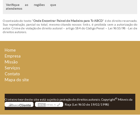
Verifique as regiões que
atendemos
O conteúdo do texto "
Onde Encontrar Painel de Madeira para Tv ABCD
" é de direito reservado.
Sua reprodução, parcial ou total, mesmo citando nossos links, é proibida sem a autorização do
autor. Crime de violação de direito autoral – artigo 184 do Código Penal –
Lei 9610/98 - Lei de
direitos autorais
.
Home
Empresa
Missão
Serviços
Contato
Mapa do site
©
O inteiro teor deste site está sujeito à proteção de direitos autorais. Copyright
Móveis da
Roça (Lei 9610 de 19/02/1998)