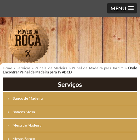
MENU
Home
»
Serviços
»
Painéis de Madeira
»
Painel de Madeira para Jardim
»
Onde
Encontrar Painel de Madeira para Tv ABCD
Serviços
Banco de Madeira
Bancos Mesa
Mesa de Madeira
Mesas Banco