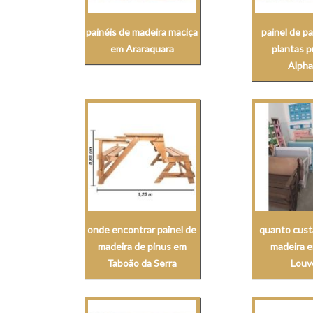
painéis de madeira maciça
painel de p
em Araraquara
plantas 
Alpha
onde encontrar painel de
quanto cust
madeira de pinus em
madeira 
Taboão da Serra
Louv