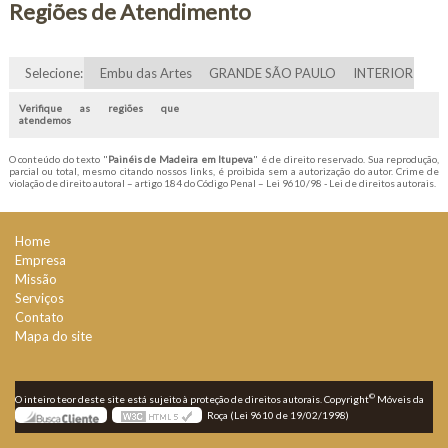
Regiões de Atendimento
Selecione:
Embu das Artes
GRANDE SÃO PAULO
INTERIOR
Verifique as regiões que
atendemos
O conteúdo do texto "
Painéis de Madeira em Itupeva
" é de direito reservado. Sua reprodução,
parcial ou total, mesmo citando nossos links, é proibida sem a autorização do autor. Crime de
violação de direito autoral – artigo 184 do Código Penal –
Lei 9610/98 - Lei de direitos autorais
.
Home
Empresa
Missão
Serviços
Contato
Mapa do site
©
O inteiro teor deste site está sujeito à proteção de direitos autorais. Copyright
Móveis da
Roça (Lei 9610 de 19/02/1998)