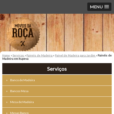
MENU
Home
»
Serviços
»
Painéis de Madeira
»
Painel de Madeira para Jardim
»
Painéis de
Madeira em Itupeva
Serviços
Banco de Madeira
Bancos Mesa
Mesa de Madeira
Mesas Banco