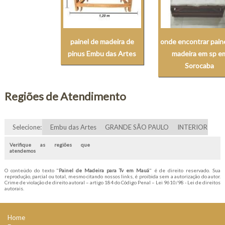
painel de madeira de
onde encontrar pain
pinus Embu das Artes
madeira em sp e
Sorocaba
Regiões de Atendimento
Selecione:
Embu das Artes
GRANDE SÃO PAULO
INTERIOR
Verifique as regiões que
atendemos
O conteúdo do texto "
Painel de Madeira para Tv em Mauá
" é de direito reservado. Sua
reprodução, parcial ou total, mesmo citando nossos links, é proibida sem a autorização do autor.
Crime de violação de direito autoral – artigo 184 do Código Penal –
Lei 9610/98 - Lei de direitos
autorais
.
Home