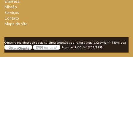
Empresa
Missão
Serviços
Contato
Mapa do site
©
O inteiro teor deste site está sujeito à proteção de direitos autorais. Copyright
Móveis da
Roça (Lei 9610 de 19/02/1998)