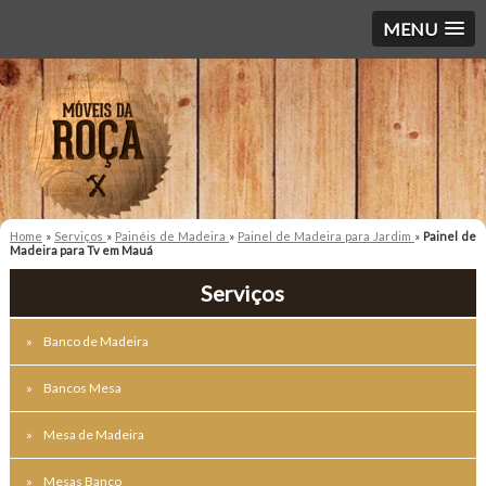
MENU
Home
»
Serviços
»
Painéis de Madeira
»
Painel de Madeira para Jardim
»
Painel de
Madeira para Tv em Mauá
Serviços
Banco de Madeira
Bancos Mesa
Mesa de Madeira
Mesas Banco