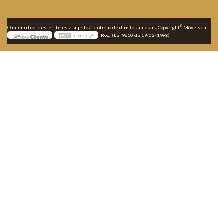
©
O inteiro teor deste site está sujeito à proteção de direitos autorais. Copyright
Móveis da
Roça (Lei 9610 de 19/02/1998)