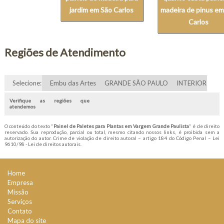
jardim em São Carlos
madeira de pinus em
Carlos
Regiões de Atendimento
Selecione:
Embu das Artes
GRANDE SÃO PAULO
INTERIOR
Verifique as regiões que
atendemos
O conteúdo do texto "
Painel de Paletes para Plantas em Vargem Grande Paulista
" é de direito
reservado. Sua reprodução, parcial ou total, mesmo citando nossos links, é proibida sem a
autorização do autor. Crime de violação de direito autoral – artigo 184 do Código Penal –
Lei
9610/98 - Lei de direitos autorais
.
Home
Empresa
Missão
Serviços
Contato
Mapa do site