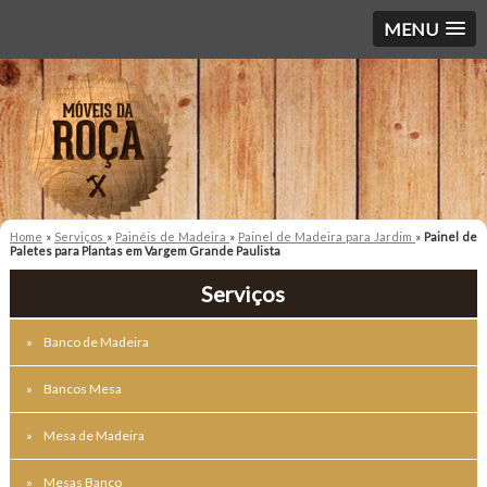
MENU
Home
»
Serviços
»
Painéis de Madeira
»
Painel de Madeira para Jardim
»
Painel de
Paletes para Plantas em Vargem Grande Paulista
Serviços
Banco de Madeira
Bancos Mesa
Mesa de Madeira
Mesas Banco