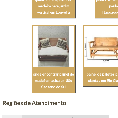
madeira para jardim
paul
vertical em Louveira
Itaquaqu
onde encontrar painel de
painel de paletes p
madeira maciça em São
plantas em Rio Cl
Caetano do Sul
Regiões de Atendimento