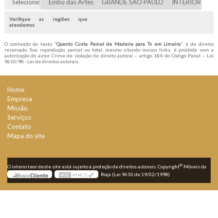
Selecione:
Embu das Artes
GRANDE SÃO PAULO
INTERIOR
Verifique as regiões que
atendemos
O conteúdo do texto "
Quanto Custa Painel de Madeira para Tv em Limeira
" é de direito
reservado. Sua reprodução, parcial ou total, mesmo citando nossos links, é proibida sem a
autorização do autor. Crime de violação de direito autoral – artigo 184 do Código Penal –
Lei
9610/98 - Lei de direitos autorais
.
Home
Empresa
Missão
Serviços
Contato
Mapa do site
©
O inteiro teor deste site está sujeito à proteção de direitos autorais. Copyright
Móveis da
Roça (Lei 9610 de 19/02/1998)