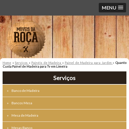
MENU
Home
»
Serviços
»
Painéis de Madeira
»
Painel de Madeira para Jardim
»
Quanto
Custa Painel de Madeira para Tv em Limeira
Serviços
Banco de Madeira
Bancos Mesa
Mesa de Madeira
Mesas Banco