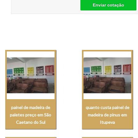
Enviar cotação
painel de madeira de
quanto custa painel de
paletes preço em São
madeira de pinus em
Caetano do Sul
Itupeva