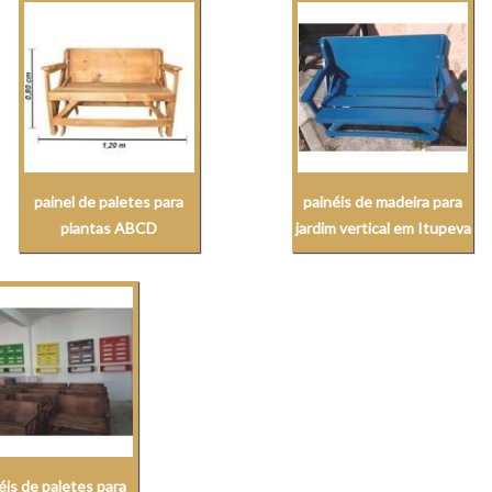
painel de paletes para
painéis de madeira para
plantas ABCD
jardim vertical em Itupeva
éis de paletes para