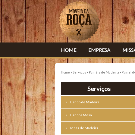
HOME
EMPRESA
MISS
Home
»
Serviços
»
Painéis de Madeira
»
Painel d
Serviços
Banco de Madeira
Bancos Mesa
Mesa de Madeira