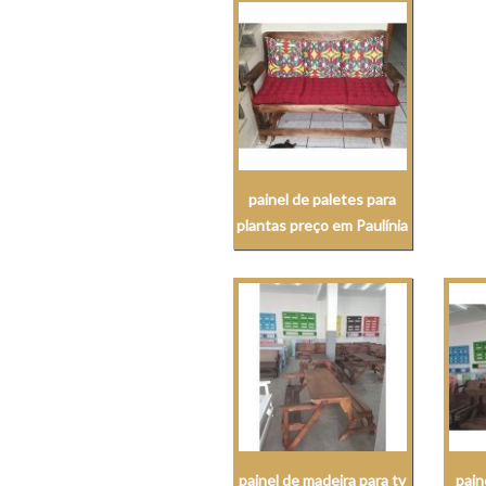
painel de paletes para
plantas preço em Paulínia
painel de madeira para tv
pain