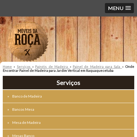
MENU
Home
»
Serviços
»
Painéis de Madeira
»
Painel de Madeira para Sala
»
Onde
Encontrar Painel de Madeira para Jardim Vertical em Itaquaquecetuba
Serviços
Banco de Madeira
Bancos Mesa
Mesa de Madeira
Mesas Banco