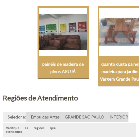
painéis de madeira de
quanto custa paine
pinus ARUJÁ
madeira para jardi
Vargem Grande Paul
Regiões de Atendimento
Selecione:
Embu das Artes
GRANDE SÃO PAULO
INTERIOR
Verifique as regiões que
atendemos