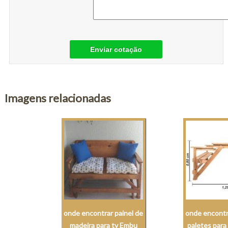
Enviar cotação
Imagens relacionadas
onde encontrar painel de
onde encontr
madeira para tv Embu
paletes para