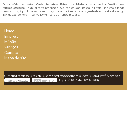
O conteúdo do texto "
Onde Encontrar Painel de Madeira para Jardim Vertical em
Itaquaquecetuba
" é de direito reservado. Sua reprodução, parcial ou total, mesmo citando
nossos links, é proibida sem a autorização do autor. Crime de violação de direito autoral – artigo
184 do Código Penal –
Lei 9610/98 - Lei de direitos autorais
.
Home
Empresa
Missão
Serviços
Contato
Mapa do site
©
O inteiro teor deste site está sujeito à proteção de direitos autorais. Copyright
Móveis da
Roça (Lei 9610 de 19/02/1998)