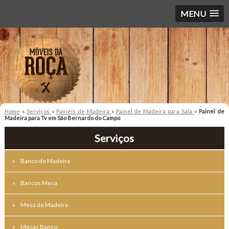
MENU
Home
»
Serviços
»
Painéis de Madeira
»
Painel de Madeira para Sala
»
Painel de
Madeira para Tv em São Bernardo do Campo
Serviços
Banco de Madeira
Bancos Mesa
Mesa de Madeira
Mesas Banco