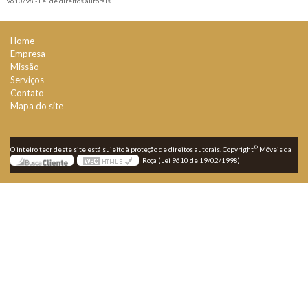
9610/98 - Lei de direitos autorais
.
Home
Empresa
Missão
Serviços
Contato
Mapa do site
©
O inteiro teor deste site está sujeito à proteção de direitos autorais. Copyright
Móveis da
Roça (Lei 9610 de 19/02/1998)