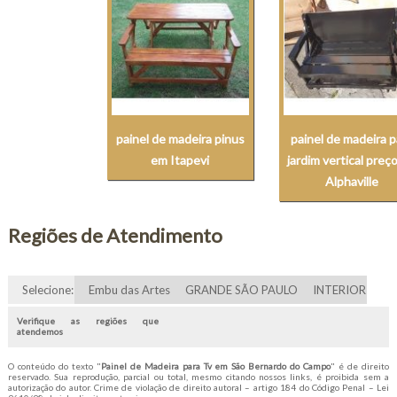
painel de madeira pinus
painel de madeira p
em Itapevi
jardim vertical preç
Alphaville
Regiões de Atendimento
Selecione:
Embu das Artes
GRANDE SÃO PAULO
INTERIOR
Verifique as regiões que
atendemos
O conteúdo do texto "
Painel de Madeira para Tv em São Bernardo do Campo
" é de direito
reservado. Sua reprodução, parcial ou total, mesmo citando nossos links, é proibida sem a
autorização do autor. Crime de violação de direito autoral – artigo 184 do Código Penal –
Lei