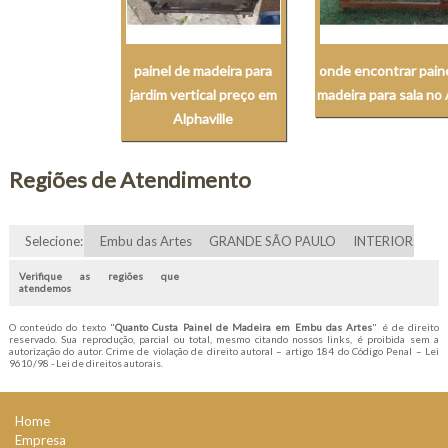
painel de madeira para
onde encontrar pain
jardim vertical preço em
madeira para sala no 
Alphaville
Regiões de Atendimento
Selecione:
Embu das Artes
GRANDE SÃO PAULO
INTERIOR
Verifique as regiões que
atendemos
O conteúdo do texto "
Quanto Custa Painel de Madeira em Embu das Artes
" é de direito
reservado. Sua reprodução, parcial ou total, mesmo citando nossos links, é proibida sem a
autorização do autor. Crime de violação de direito autoral – artigo 184 do Código Penal –
Lei
9610/98 - Lei de direitos autorais
.
Home
Empresa