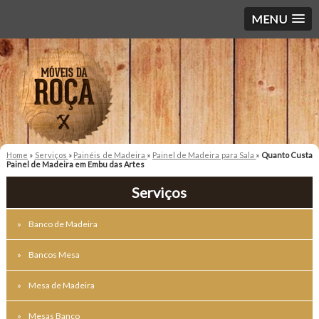
MENU
Home
»
Serviços
»
Painéis de Madeira
»
Painel de Madeira para Sala
»
Quanto Custa
Painel de Madeira em Embu das Artes
Serviços
Banco de Madeira
Bancos Mesa
Mesa de Madeira
Mesas Banco