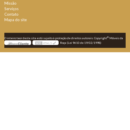
Missão
Serviços
Contato
Mapa do site
©
O inteiro teor deste site está sujeito à proteção de direitos autorais. Copyright
Móveis da
Roça (Lei 9610 de 19/02/1998)