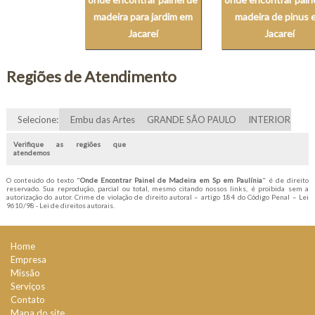
madeira para jardim em
madeira de pinus 
Jacareí
Jacareí
Regiões de Atendimento
Selecione:
Embu das Artes
GRANDE SÃO PAULO
INTERIOR
Verifique as regiões que
atendemos
O conteúdo do texto "
Onde Encontrar Painel de Madeira em Sp em Paulínia
" é de direito
reservado. Sua reprodução, parcial ou total, mesmo citando nossos links, é proibida sem a
autorização do autor. Crime de violação de direito autoral – artigo 184 do Código Penal –
Lei
9610/98 - Lei de direitos autorais
.
Home
Empresa
Missão
Serviços
Contato
Mapa do site