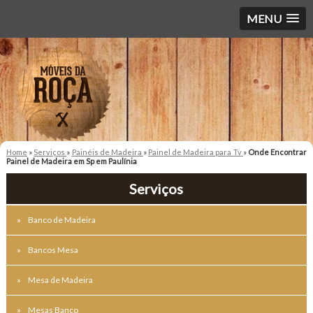
MENU
Home
»
Serviços
»
Painéis de Madeira
»
Painel de Madeira para Tv
»
Onde Encontrar
Painel de Madeira em Sp em Paulínia
Serviços
Banco de Madeira
Bancos Mesa
Mesa de Madeira
Mesas Banco