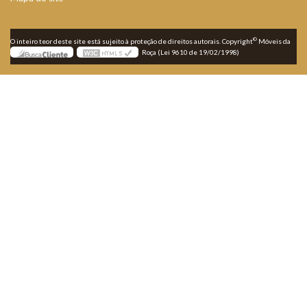
©
O inteiro teor deste site está sujeito à proteção de direitos autorais. Copyright
Móveis da
Roça (Lei 9610 de 19/02/1998)