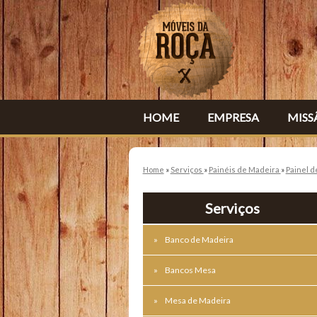
HOME
EMPRESA
MISS
Home
»
Serviços
»
Painéis de Madeira
»
Painel d
Serviços
Banco de Madeira
Bancos Mesa
Mesa de Madeira