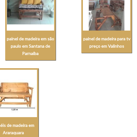
painel de madeira em são
painel de madeira para tv
paulo em Santana de
preço em Valinhos
Parnaíba
néis de madeira em
Araraquara