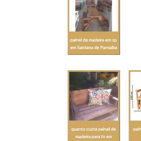
painel de madeira em sp
em Santana de Parnaíba
quanto custa painel de
pai
madeira para tv em