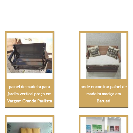
painel de madeira para
onde encontrar painel de
jardim vertical preço em
madeira maciça em
Vargem Grande Paulista
Barueri