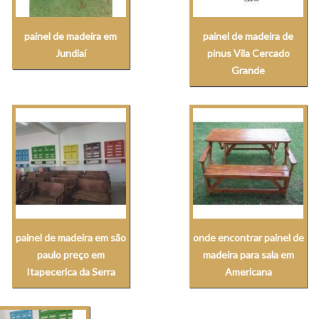
painel de madeira em
painel de madeira de
Jundiaí
pinus Vila Cercado
Grande
painel de madeira em são
onde encontrar painel de
paulo preço em
madeira para sala em
Itapecerica da Serra
Americana