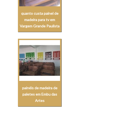
quanto custa painel de
madeira para tv em
Vargem Grande Paulista
painéis de madeira de
paletes em Embu das
Artes