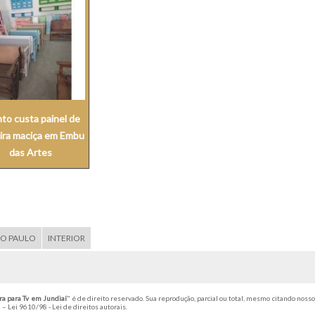
to custa painel de
ira maciça em Embu
das Artes
ÃO PAULO
INTERIOR
a para Tv em Jundiaí
" é de direito reservado. Sua reprodução, parcial ou total, mesmo citando nosso
l –
Lei 9610/98 - Lei de direitos autorais
.