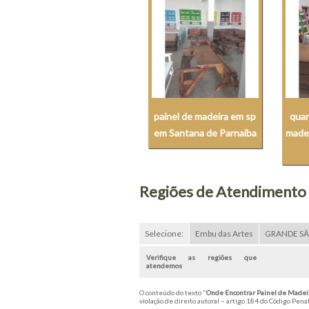
painel de madeira em sp
quan
em Santana de Parnaíba
made
Regiões de Atendimento
Selecione:
Embu das Artes
GRANDE S
Verifique as regiões que
atendemos
O conteúdo do texto "
Onde Encontrar Painel de Madeir
violação de direito autoral – artigo 184 do Código Pena