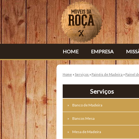
HOME
EMPRESA
MISS
Home
»
Serviços
»
Painéis de Madeira
»
Painel d
Serviços
Banco de Madeira
Bancos Mesa
Mesa de Madeira