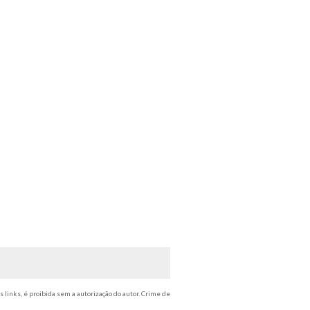
s links, é proibida sem a autorização do autor. Crime de