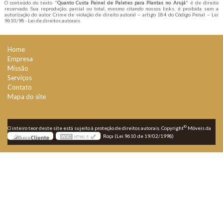
O conteúdo do texto "
Quanto Custa Painel de Paletes para Plantas no Arujá
" é de direito
reservado. Sua reprodução, parcial ou total, mesmo citando nossos links, é proibida sem a
autorização do autor. Crime de violação de direito autoral – artigo 184 do Código Penal –
Lei
9610/98 - Lei de direitos autorais
.
Home
Empresa
Missão
Serviços
Contato
Mapa do site
©
O inteiro teor deste site está sujeito à proteção de direitos autorais. Copyright
Móveis da
Roça (Lei 9610 de 19/02/1998)