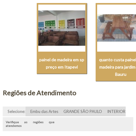
painel de madeira em sp
quanto custa paine
preço em Itapevi
madeira para jardi
Bauru
Regiões de Atendimento
Selecione:
Embu das Artes
GRANDE SÃO PAULO
INTERIOR
Verifique as regiões que
atendemos