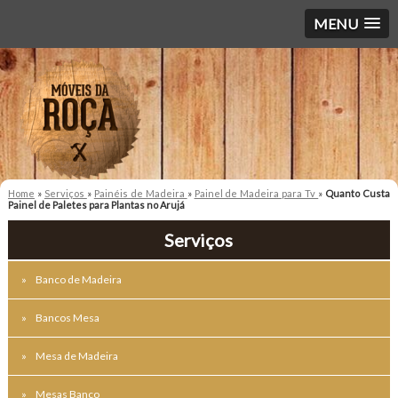
MENU
Home
»
Serviços
»
Painéis de Madeira
»
Painel de Madeira para Tv
»
Quanto Custa
Painel de Paletes para Plantas no Arujá
Serviços
Banco de Madeira
Bancos Mesa
Mesa de Madeira
Mesas Banco