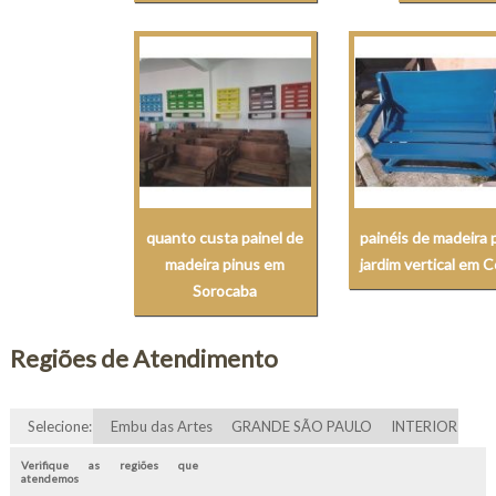
quanto custa painel de
painéis de madeira 
madeira pinus em
jardim vertical em C
Sorocaba
Regiões de Atendimento
Selecione:
Embu das Artes
GRANDE SÃO PAULO
INTERIOR
Verifique as regiões que
atendemos