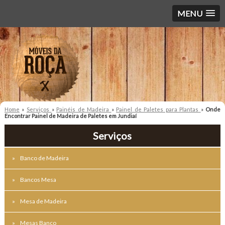
MENU
Home
»
Serviços
»
Painéis de Madeira
»
Painel de Paletes para Plantas
»
Onde
Encontrar Painel de Madeira de Paletes em Jundiaí
Serviços
Banco de Madeira
Bancos Mesa
Mesa de Madeira
Mesas Banco