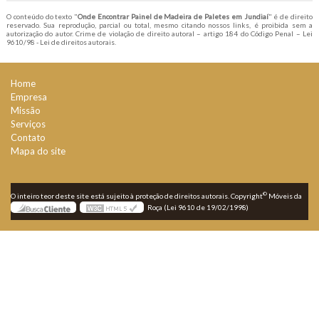
O conteúdo do texto "
Onde Encontrar Painel de Madeira de Paletes em Jundiaí
" é de direito
reservado. Sua reprodução, parcial ou total, mesmo citando nossos links, é proibida sem a
autorização do autor. Crime de violação de direito autoral – artigo 184 do Código Penal –
Lei
9610/98 - Lei de direitos autorais
.
Home
Empresa
Missão
Serviços
Contato
Mapa do site
©
O inteiro teor deste site está sujeito à proteção de direitos autorais. Copyright
Móveis da
Roça (Lei 9610 de 19/02/1998)