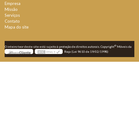
Empresa
Missão
Serviços
Contato
Mapa do site
©
O inteiro teor deste site está sujeito à proteção de direitos autorais. Copyright
Móveis da
Roça (Lei 9610 de 19/02/1998)