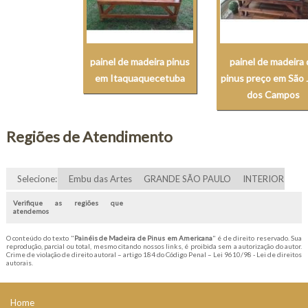
painel de madeira pinus
painel de madeira
em Itaquaquecetuba
pinus preço em São 
dos Campos
Regiões de Atendimento
Selecione:
Embu das Artes
GRANDE SÃO PAULO
INTERIOR
Verifique as regiões que
atendemos
O conteúdo do texto "
Painéis de Madeira de Pinus em Americana
" é de direito reservado. Sua
reprodução, parcial ou total, mesmo citando nossos links, é proibida sem a autorização do autor.
Crime de violação de direito autoral – artigo 184 do Código Penal –
Lei 9610/98 - Lei de direitos
autorais
.
Home