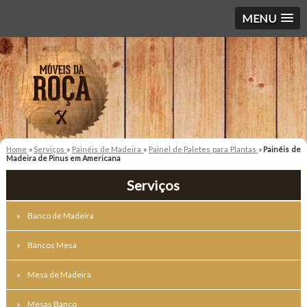
MENU
Home
»
Serviços
»
Painéis de Madeira
»
Painel de Paletes para Plantas
»
Painéis de
Madeira de Pinus em Americana
Serviços
Banco de Madeira
Bancos Mesa
Mesa de Madeira
Mesas Banco