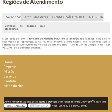
Regiões de Atendimento
Selecione:
Embu das Artes
GRANDE SÃO PAULO
INTERIOR
Verifique as regiões que
atendemos
O conteúdo do texto "
Prateleira de Madeira Pinus em Vargem Grande Paulista
" é de direito
reservado. Sua reprodução, parcial ou total, mesmo citando nossos links, é proibida sem a
autorização do autor. Crime de violação de direito autoral – artigo 184 do Código Penal –
Lei
9610/98 - Lei de direitos autorais
.
Home
Empresa
Missão
Serviços
Contato
Mapa do site
©
O inteiro teor deste site está sujeito à proteção de direitos autorais. Copyright
Móveis da
Roça (Lei 9610 de 19/02/1998)