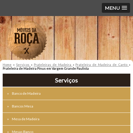
MENU
Home
»
Serviços
»
Prateleiras de Madeira
»
Prateleira de Madeira de Canto
»
Prateleira de Madeira Pinus em Vargem Grande Paulista
Serviços
Banco de Madeira
Bancos Mesa
Mesa de Madeira
Mesas Banco