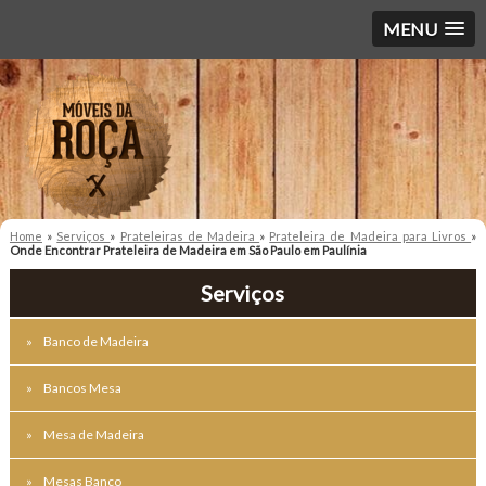
MENU
Home
»
Serviços
»
Prateleiras de Madeira
»
Prateleira de Madeira para Livros
»
Onde Encontrar Prateleira de Madeira em São Paulo em Paulínia
Serviços
Banco de Madeira
Bancos Mesa
Mesa de Madeira
Mesas Banco