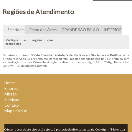
Regiões de Atendimento
Selecione:
Embu das Artes
GRANDE SÃO PAULO
INTERIOR
Verifique as regiões que
atendemos
O conteúdo do texto "
Onde Encontrar Prateleira de Madeira em São Paulo em Paulínia
" é de
direito reservado. Sua reprodução, parcial ou total, mesmo citando nossos links, é proibida sem
a autorização do autor. Crime de violação de direito autoral – artigo 184 do Código Penal –
Lei
9610/98 - Lei de direitos autorais
.
Home
Empresa
Missão
Serviços
Contato
Mapa do site
©
O inteiro teor deste site está sujeito à proteção de direitos autorais. Copyright
Móveis da