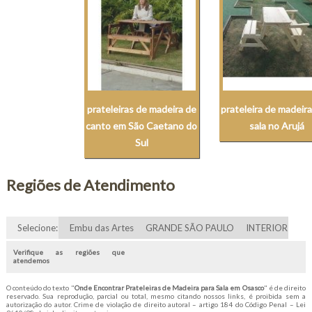
prateleiras de madeira de
prateleira de madeira
canto em São Caetano do
sala no Arujá
Sul
Regiões de Atendimento
Selecione:
Embu das Artes
GRANDE SÃO PAULO
INTERIOR
Verifique as regiões que
atendemos
O conteúdo do texto "
Onde Encontrar Prateleiras de Madeira para Sala em Osasco
" é de direito
reservado. Sua reprodução, parcial ou total, mesmo citando nossos links, é proibida sem a
autorização do autor. Crime de violação de direito autoral – artigo 184 do Código Penal –
Lei