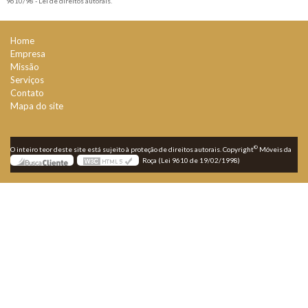
9610/98 - Lei de direitos autorais
.
Home
Empresa
Missão
Serviços
Contato
Mapa do site
©
O inteiro teor deste site está sujeito à proteção de direitos autorais. Copyright
Móveis da
Roça (Lei 9610 de 19/02/1998)