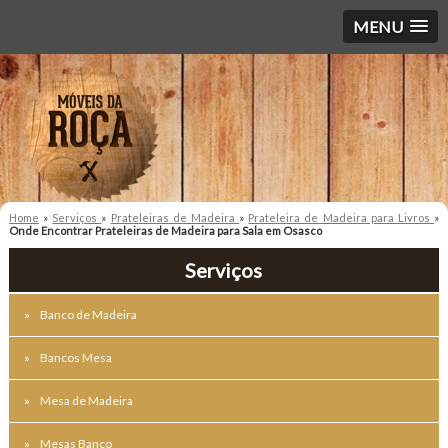
MENU
Home
»
Serviços
»
Prateleiras de Madeira
»
Prateleira de Madeira para Livros
»
Onde Encontrar Prateleiras de Madeira para Sala em Osasco
Serviços
Banco de Madeira
Bancos Mesa
Mesa de Madeira
Mesas Banco