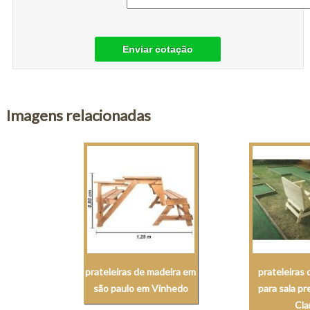
Enviar cotação
Imagens relacionadas
prateleiras de madeira em
prateleiras
são paulo em Vinhedo
para sala p
Cla