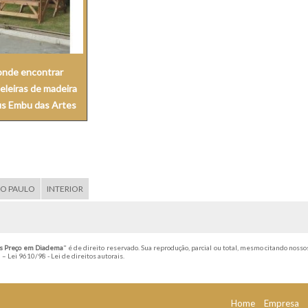
onde encontrar
eleiras de madeira
us Embu das Artes
ÃO PAULO
INTERIOR
ros Preço em Diadema
" é de direito reservado. Sua reprodução, parcial ou total, mesmo citando nosso
l –
Lei 9610/98 - Lei de direitos autorais
.
Home
Empresa