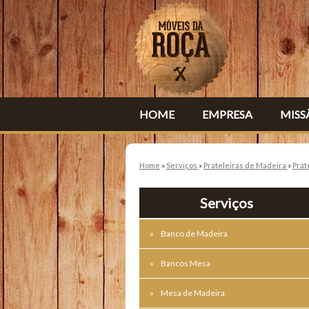
HOME
EMPRESA
MISS
Home
»
Serviços
»
Prateleiras de Madeira
»
Prat
Serviços
Banco de Madeira
Bancos Mesa
Mesa de Madeira