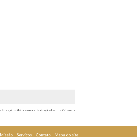
s links, é proibida sem a autorização do autor. Crime de
Missão
Serviços
Contato
Mapa do site