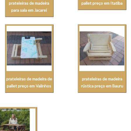
prateleiras de madeira
pallet preço em Itatiba
para sala em Jacareí
prateleiras de madeira de
prateleiras de madeira
pallet preço em Valinhos
rústica preço em Bauru