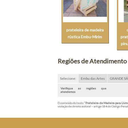
prateleira de madeira
rústica Embu-Mirim
prat
pin
Regiões de Atendimento
Selecione:
Embu das Artes
GRANDE S
Verifique as regiões que
atendemos
O conteúdo do texto "
Prateleira de Madeira para Liv
violação de direito autoral – artigo 184 do Código Pena