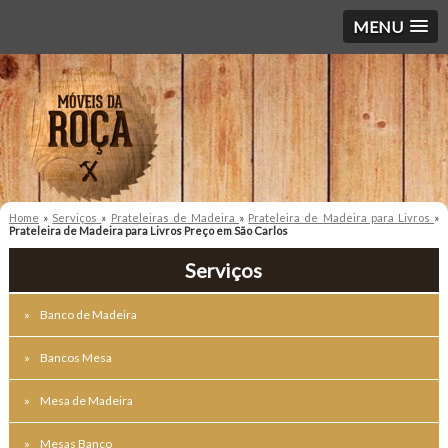
MENU
Home
»
Serviços
»
Prateleiras de Madeira
»
Prateleira de Madeira para Livros
»
Prateleira de Madeira para Livros Preço em São Carlos
Serviços
Banco de Madeira
Bancos Mesa
Mesa de Madeira
Mesas Banco