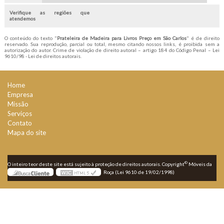
Verifique as regiões que
atendemos
O conteúdo do texto "
Prateleira de Madeira para Livros Preço em São Carlos
" é de direito
reservado. Sua reprodução, parcial ou total, mesmo citando nossos links, é proibida sem a
autorização do autor. Crime de violação de direito autoral – artigo 184 do Código Penal –
Lei
9610/98 - Lei de direitos autorais
.
Home
Empresa
Missão
Serviços
Contato
Mapa do site
©
O inteiro teor deste site está sujeito à proteção de direitos autorais. Copyright
Móveis da
Roça (Lei 9610 de 19/02/1998)