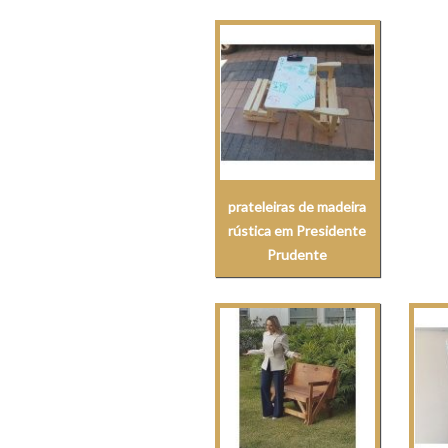
prateleiras de madeira
rústica em Presidente
Prudente