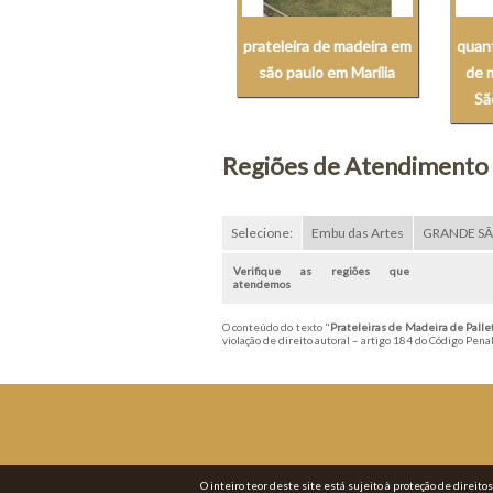
prateleira de madeira em
quant
são paulo em Marília
de 
Sã
Regiões de Atendimento
Selecione:
Embu das Artes
GRANDE S
Verifique as regiões que
atendemos
O conteúdo do texto "
Prateleiras de Madeira de Palle
violação de direito autoral – artigo 184 do Código Pena
O inteiro teor deste site está sujeito à proteção de direito