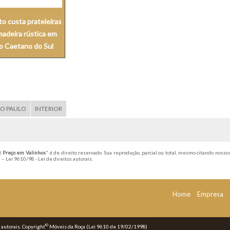
o custa prateleiras
madeira rústica em
o Caetano do Sul
ÃO PAULO
INTERIOR
t Preço em Valinhos
" é de direito reservado. Sua reprodução, parcial ou total, mesmo citando nossos
l –
Lei 9610/98 - Lei de direitos autorais
.
Home
Empresa
©
s autorais. Copyright
Móveis da Roça (Lei 9610 de 19/02/1998)