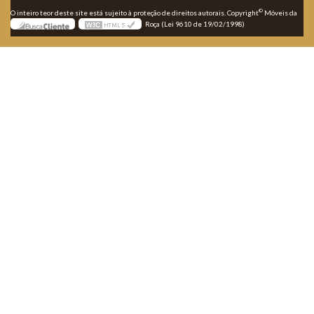
©
O inteiro teor deste site está sujeito à proteção de direitos autorais. Copyright
Móveis da
Roça (Lei 9610 de 19/02/1998)