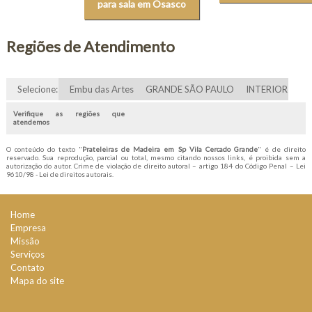
para sala em Osasco
Regiões de Atendimento
Selecione:
Embu das Artes
GRANDE SÃO PAULO
INTERIOR
Verifique as regiões que
atendemos
O conteúdo do texto "
Prateleiras de Madeira em Sp Vila Cercado Grande
" é de direito
reservado. Sua reprodução, parcial ou total, mesmo citando nossos links, é proibida sem a
autorização do autor. Crime de violação de direito autoral – artigo 184 do Código Penal –
Lei
9610/98 - Lei de direitos autorais
.
Home
Empresa
Missão
Serviços
Contato
Mapa do site