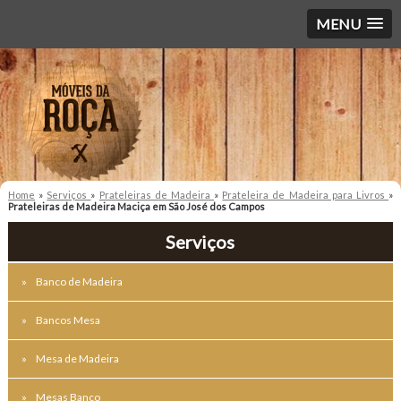
MENU
Home
»
Serviços
»
Prateleiras de Madeira
»
Prateleira de Madeira para Livros
»
Prateleiras de Madeira Maciça em São José dos Campos
Serviços
Banco de Madeira
Bancos Mesa
Mesa de Madeira
Mesas Banco