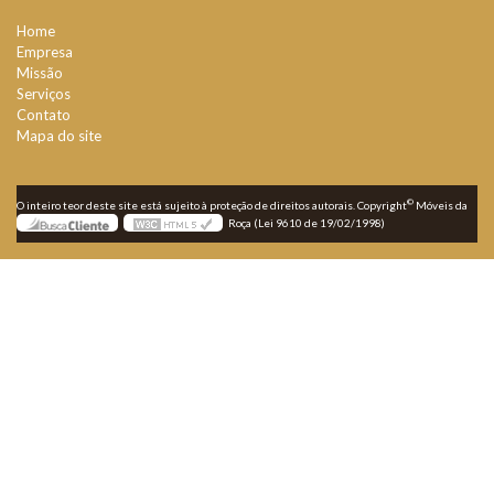
Home
Empresa
Missão
Serviços
Contato
Mapa do site
©
O inteiro teor deste site está sujeito à proteção de direitos autorais. Copyright
Móveis da
Roça (Lei 9610 de 19/02/1998)