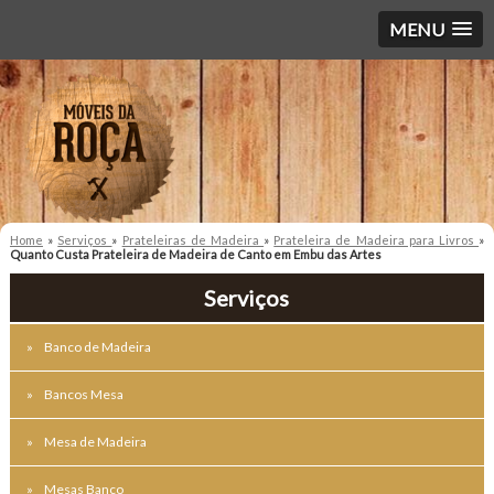
MENU
Home
»
Serviços
»
Prateleiras de Madeira
»
Prateleira de Madeira para Livros
»
Quanto Custa Prateleira de Madeira de Canto em Embu das Artes
Serviços
Banco de Madeira
Bancos Mesa
Mesa de Madeira
Mesas Banco