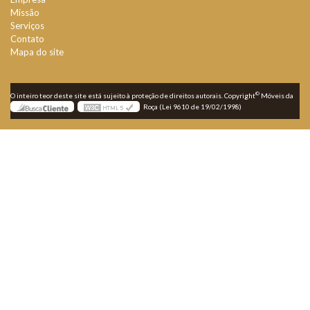
Missão
Serviços
Contato
Mapa do site
©
O inteiro teor deste site está sujeito à proteção de direitos autorais. Copyright
Móveis da
Roça (Lei 9610 de 19/02/1998)