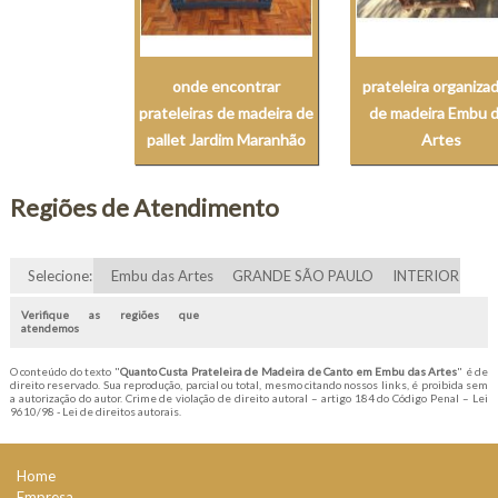
onde encontrar
prateleira organiza
prateleiras de madeira de
de madeira Embu 
pallet Jardim Maranhão
Artes
Regiões de Atendimento
Selecione:
Embu das Artes
GRANDE SÃO PAULO
INTERIOR
Verifique as regiões que
atendemos
O conteúdo do texto "
Quanto Custa Prateleira de Madeira de Canto em Embu das Artes
" é de
direito reservado. Sua reprodução, parcial ou total, mesmo citando nossos links, é proibida sem
a autorização do autor. Crime de violação de direito autoral – artigo 184 do Código Penal –
Lei
9610/98 - Lei de direitos autorais
.
Home
Empresa