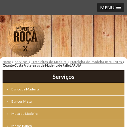
MENU
Home
»
Serviços
»
Prateleiras de Madeira
»
Prateleira de Madeira para Livros
»
Quanto Custa Prateleiras de Madeira de Pallet ARUJÁ
Serviços
Banco de Madeira
Bancos Mesa
Mesa de Madeira
Mesas Banco