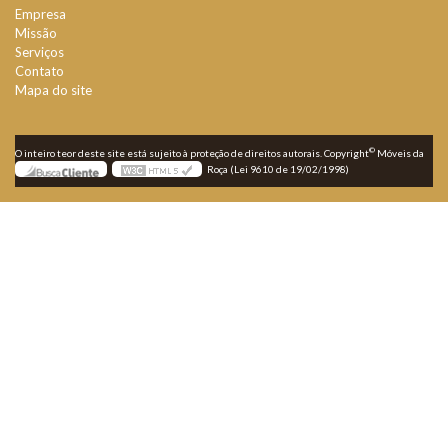
Empresa
Missão
Serviços
Contato
Mapa do site
©
O inteiro teor deste site está sujeito à proteção de direitos autorais. Copyright
Móveis da
Roça (Lei 9610 de 19/02/1998)