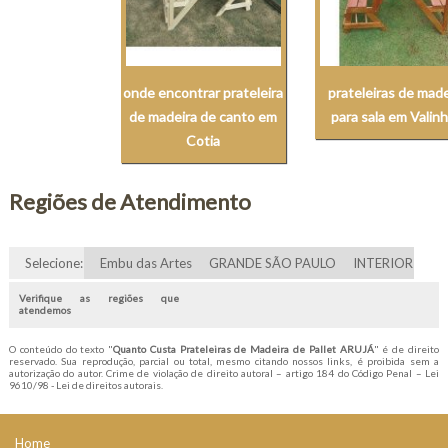
onde encontrar prateleira
prateleiras de made
de madeira de canto em
para sala em Valin
Cotia
Regiões de Atendimento
Selecione:
Embu das Artes
GRANDE SÃO PAULO
INTERIOR
Verifique as regiões que
atendemos
O conteúdo do texto "
Quanto Custa Prateleiras de Madeira de Pallet ARUJÁ
" é de direito
reservado. Sua reprodução, parcial ou total, mesmo citando nossos links, é proibida sem a
autorização do autor. Crime de violação de direito autoral – artigo 184 do Código Penal –
Lei
9610/98 - Lei de direitos autorais
.
Home